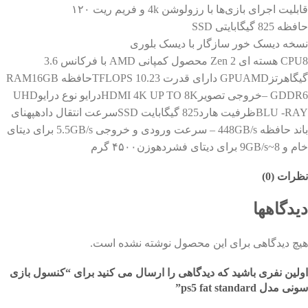
قابلیت اجرای بازی‌ها با رزولوشن 4k و فریم ریت ۱۲۰
حافظه 825 گیگابایتی SSD
نسخه دیسک خور سازگار با دیسک بلوری
CPU8 هسته ای Zen 2 محصول کمپانی AMD با فرکانس 3.6
گیگاهرتزGPUAMD دارای قدرت 10.23 TFLOPSحافظه RAM16GB
– GDDR6خروجی تصویرHDMI 4K UP TO 8Kدرایو نوع درایوUHD
BLU -RAYظرفیت هارد825 گیگابایت SSDسرعت انتقال دادهپهنای
باند حافظه 448GB/s – سرعت ورودی و خروجی 5.5GB/s برای دیتای
خام و 8~9GB/s برای دیتای فشردهوزن۴۵۰۰ گرم
نظرات (0)
دیدگاهها
هیچ دیدگاهی برای این محصول نوشته نشده است.
اولین نفری باشید که دیدگاهی را ارسال می کنید برای “کنسول بازی
سونی مدل ps5 fat standard”