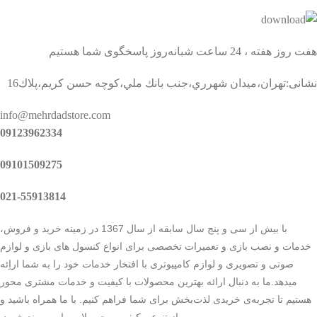
هفت روز هفته ، 24 ساعت شبانه‌روز پاسخگوی شما هستیم
نشانی:تهران،ميدان شهرري،جنب بانك ملي،كوچه حسن كريم،پلاك16
info@mehrdadstore.com
09123962334
09101509275
021-55913814
با بیش از سی و پنج سال سابقه از سال 1367 در زمینه خرید و فروش،
خدمات و نصب بازی و تعمیرات تخصصی برای انواع کنسول های بازی و لوازم
صوتی و تصویری و لوازم کامپیوتری با افتخار خدمات خود را به شما اراِئه
میدهد.ما به دنبال ارائه بهترین محصولات با کیفیت و خدمات مشتری محور
هستیم تا تجربه‌ی خریدی لذت‌بخش برای شما فراهم کنیم. با ما همراه باشید و
از تنوع و کیفیت محصولات ما بهره‌مند شوید.