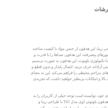
رشات
لا و طراحی زیبا، این هدفون از جنس مواد با کیفیت ساخته
ای فوق‌العاده است. با استفاده از درایورهای پیشرفته، این هدفون صداها را با قدرت و
 با تکنولوژی بلوتوث، این هدفون به صورت بی‌سیم
 آزادانه حرف بزنید. اتصال پایدار و بدون قطع و
کاهش نویز محیطی، امکان حذف نویزهای مزاحم محیطی را فراهم می‌کند. این به معنای
رد نظر است. با خرید هدفون بلوتوثی اوی مدل T62، شما یک هدفون با کیفیت بالا و امکانات بی‌نظیر خواهید داشت که تجربه‌ی
 کاربردی خود، توانسته است توجه خیلی از کاربران را به
خود جلب کند. در این مقاله، به بررسی نکات مختلف ویژگی‌ها، تجربه کاربران و نقاط قوت و ضعف هدفون بلوتوثی اوی مدل T62 می‌پردازیم.هدفون بلوتوثی اوی مدل T62 با طراحی زیبا و
 دادن به موسیقی را بسیار لذت بخش می‌کند.