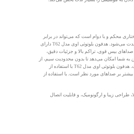
ای ساختاری محکم و با دوام است که می‌تواند در برابر
ضربه‌ها و سایر آسیب‌ها مقاومت کند. همچنین، طراحی ارگونومیک آن باعث راحتی استفاده و جلوگیری از خستگی در طول استفاده طولانی مدت می‌شود. هدفون بلوتوثی اوی مدل T62 دارای
صداهای بیس قوی، تراکم بالا و جزئیات دقیق،
ن به شما امکان می‌دهد تا بدون محدودیت سیم، از
موسیقی خود لذت ببرید و در هنگام مکالمه‌های تلفنی آزادانه حرف بزنید. اتصال پایدار و بدون قطع و وصل، یکی از نقاط قوت این هدفون است. هدفون بلوتوثی اوی مدل T62 با استفاده از
یشتر بر صداهای مورد نظر است. با استفاده از
دای بالا، طراحی زیبا و ارگونومیک، و قابلیت اتصال