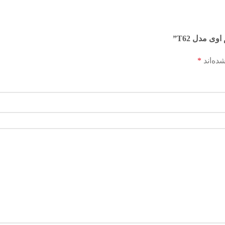
ی مدل T62”
ده‌اند
*