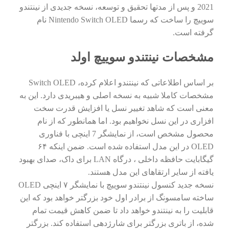
2021 و پس از مدتها تحقیق و توسعه، نسخه جدیدی از نینتندو
سوییچ را ساخت که رسما Nintendo Switch OLED نام
گرفته است.
مشخصات نینتندو سوییچ اولد
بر اساس اطلاعاتی که نینتندو اعلام کرده، Switch OLED
مشخصات کاملا شبیه به نسخه اصلی و هیبریدی دارد. این به
معنی است که شاهد تغییر نسل یا افزایش قدرت سخت
افزاری در این نسل نخواهیم بود. اما همانطور که از نام
محصول مشخص است، از نمایشگر 7 اینچی با فناوری
OLED در این مدل استفاده شده است. ضمن اینکه ۶۴
گیگابایت حافظه‌ داخلی ، درگاه LAN برای داک، صدای بهبود
یافته از سایر ارتقاهای این مدل هستند.
نسخه جدید کنسول نینتندو سوییچ با نمایشگر ۷ اینچی OLED
ساخته سامسونگ از برادر اول خود بزرگتر خواهد بود که این
قابلیت را به نینتندو خواهد داد تا ضمن کاهش قیمت تمام
شده، از باتری بزرگتر برای شارژدهی استفاده کند. بزرگتر