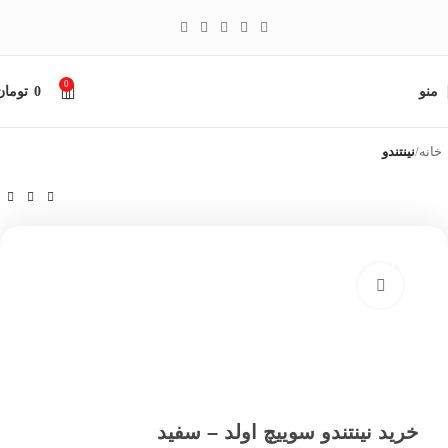
0
منو
0
تومان
خانه
نینتندو
بزرگنمایی تصویر
خرید نینتندو سوییچ اولد – سفید