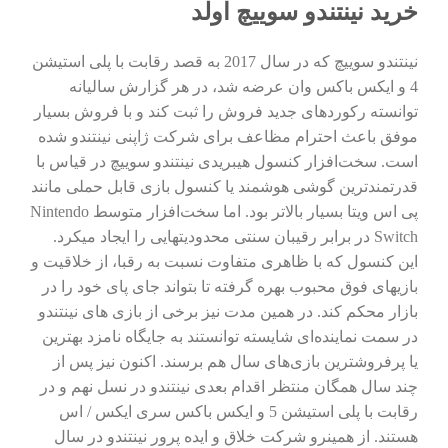
خرید نینتندو سوییچ اولد
نینتندو سوییچ که در سال 2017 به قصد رقابت با پلی استیشن
4 و ایکس باکس وان عرضه شد، در هر گزارش سالیانه
توانسته رکوردهای جدید فروش را ثبت کند و با فروش بسیار
موفق باعث احترام مظاعف برای شرکت ژاپنی نینتندو شده
است. سخت‌افزار کنسول هیبریدی نینتندو سوییچ در قیاس با
قدرتمندترین گوشی هوشمند یا کنسول بازی قابل حملی مانند
پی اس ویتا بسیار بالاتر بود. اما سخت‌افزار متوسط Nintendo
Switch در برابر رقیبان سنتی محدودیتهایی را ایجاد میکرد.
این کنسول که با ظاهری متفاوت نسبت به رقبا، از خلاقیت و
بازیهای فوق محبوب بهره گرفته تا بتواند جای پای خود را در
بازار محکم کند. در همین مدت نیز برخی از بازی های نینتندو
در سمت نماینده‌ای شایسته توانستند به جایگاه نامزد بهترین
یا پرفروشترین بازی‌های سال هم برسند. اکنون نیز پس از
چند سال همگان منتظر اقدام بعدی نینتندو در نسل نهم و در
رقابت با پلی استیشن 5 و ایکس باکس سری ایکس / اس
هستند. از همینرو شرکت خلاق و ایده پرور نینتندو در سال