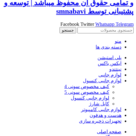
و تمامی حقوق آن محفوظ ميباشد | توسعه و
پشتیبانی توسط smnabavi
Facebook
Twitter
Whatsapp
Telegram
جستجو
منو
دسته بندی ها
پلی استیشن
ایکس باکس
نینتندو
لوازم جانبی
لوازم جانبی کنسول
کیف مخصوص سونی 4
کیف مخصوص سونی 5
لوازم جانبی کنسول
کابل شارژ
لوازم جانبی کامپیوتر
هدست و هدفون
تجهیزات ذخیره سازی
صفحه اصلی