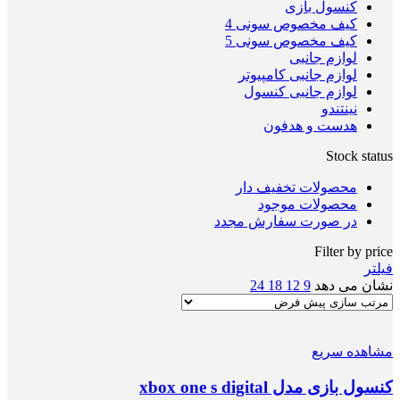
کنسول بازی
کیف مخصوص سونی 4
کیف مخصوص سونی 5
لوازم جانبی
لوازم جانبی کامپیوتر
لوازم جانبی کنسول
نینتندو
هدست و هدفون
Stock status
محصولات تخفیف دار
محصولات موجود
در صورت سفارش مجدد
Filter by price
فیلتر
نشان می دهد
9
12
18
24
مشاهده سریع
کنسول بازی مدل xbox one s digital