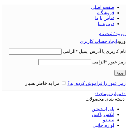
صفحه اصلی
فروشگاه
تماس با ما
درباره ما
ورود / ثبت نام
ورود
ایجاد حساب کاربری
نام کاربری یا آدرس ایمیل
*
الزامی
رمز عبور
*
الزامی
ورود
رمز عبور را فراموش کرده اید؟
مرا به خاطر بسپار
0
موارد
تومان
0
دسته بندی محصولات
پلی استیشن
ایکس باکس
نینتندو
لوازم جانبی