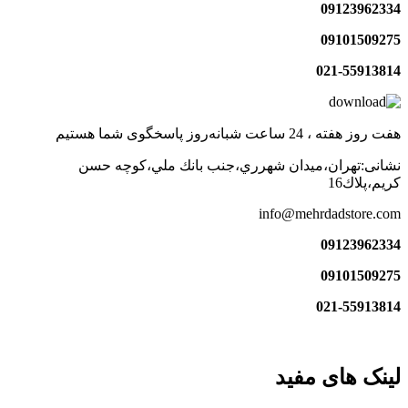
09123962334
09101509275
021-55913814
هفت روز هفته ، 24 ساعت شبانه‌روز پاسخگوی شما هستیم
نشانی:تهران،ميدان شهرري،جنب بانك ملي،كوچه حسن
كريم،پلاك16
info@mehrdadstore.com
09123962334
09101509275
021-55913814
لینک های مفید