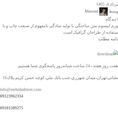
داد 4, 1405
وسط
Masoud
دیدگاه
ورم ایپسوم متن ساختگی با تولید سادگی نامفهوم از صنعت چاپ و با
ستفاده از طراحان گرافیک است.
دامه مطلب
هفت روز هفته ، 24 ساعت شبانه‌روز پاسخگوی شما هستیم
نشانی:تهران،ميدان شهرري،جنب بانك ملي،كوچه حسن كريم،پلاك16
info@mehrdadstore.com
09123962334
09101509275